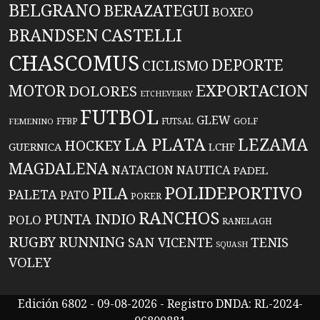
BELGRANO
BERAZATEGUI
BOXEO
BRANDSEN
CASTELLI
CHASCOMUS
DEPORTE
CICLISMO
EXPORTACION
MOTOR
DOLORES
ETCHEVERRY
FUTBOL
GLEW
FFBP
FUTSAL
GOLF
FEMENINO
LA PLATA
LEZAMA
HOCKEY
GUERNICA
LCHF
MAGDALENA
NATACION
NAUTICA
PADEL
POLIDEPORTIVO
PILA
PALETA
PATO
POKER
RANCHOS
PUNTA INDIO
POLO
RANELAGH
RUGBY
RUNNING
TENIS
SAN VICENTE
SQUASH
VOLEY
Edición 6802 - 09-08-2026 - Registro DNDA: RL-2024-