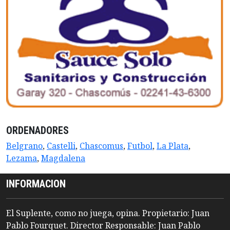
ORDENADORES
Belgrano
,
Castelli
,
Chascomus
,
Futbol
,
La Plata
,
Lezama
,
Magdalena
INFORMACION
El Suplente, como no juega, opina. Propietario: Juan
Pablo Fourquet. Director Responsable: Juan Pablo