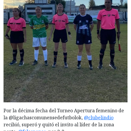
Por la décima fecha del Torneo Apertura femenino de
la @ligachascomunensedefutbolok,
@clubelindio
recibió, superó y quitó el invito al líder de la zona