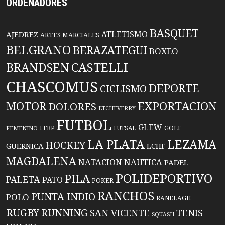
ORDENADORES
BASQUET
ATLETISMO
AJEDREZ
ARTES MARCIALES
BELGRANO
BERAZATEGUI
BOXEO
BRANDSEN
CASTELLI
CHASCOMUS
DEPORTE
CICLISMO
EXPORTACION
MOTOR
DOLORES
ETCHEVERRY
FUTBOL
GLEW
FFBP
FUTSAL
GOLF
FEMENINO
LA PLATA
LEZAMA
HOCKEY
GUERNICA
LCHF
MAGDALENA
NATACION
NAUTICA
PADEL
POLIDEPORTIVO
PILA
PALETA
PATO
POKER
RANCHOS
PUNTA INDIO
POLO
RANELAGH
RUGBY
RUNNING
TENIS
SAN VICENTE
SQUASH