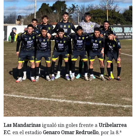
Las Mandarinas
igualó sin goles frente a
Uribelarrea
F.C
. en el estadio
Genaro Omar Redruello
, por la 8.ª