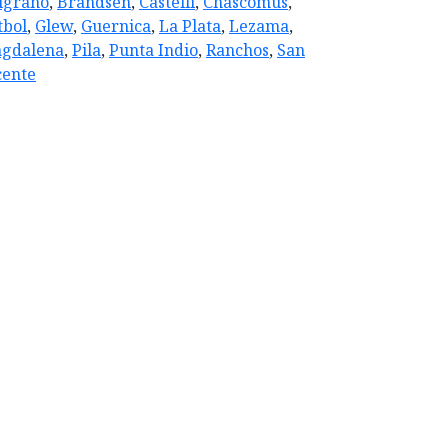
lgrano
,
Brandsen
,
Castelli
,
Chascomus
,
tbol
,
Glew
,
Guernica
,
La Plata
,
Lezama
,
gdalena
,
Pila
,
Punta Indio
,
Ranchos
,
San
cente