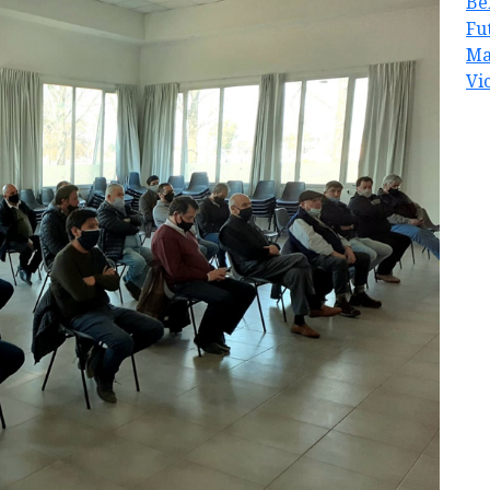
Be
Fu
Ma
Vi