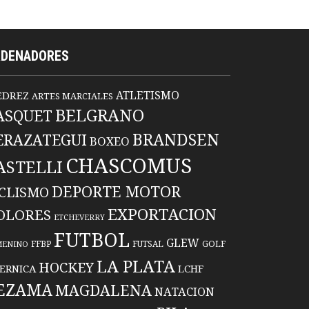
RDENADORES
ATLETISMO
EDREZ
ARTES MARCIALES
BELGRANO
ASQUET
BRANDSEN
ERAZATEGUI
BOXEO
CHASCOMUS
ASTELLI
DEPORTE MOTOR
ICLISMO
EXPORTACION
OLORES
ETCHEVERRY
FUTBOL
GLEW
FFBP
FUTSAL
GOLF
MENINO
LA PLATA
HOCKEY
ERNICA
LCHF
EZAMA
MAGDALENA
NATACION