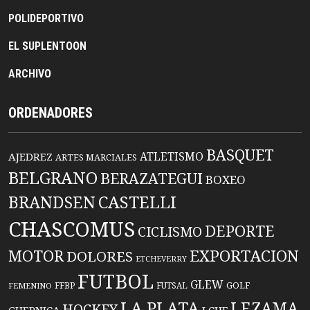
POLIDEPORTIVO
EL SUPLENTOON
ARCHIVO
ORDENADORES
BASQUET
ATLETISMO
AJEDREZ
ARTES MARCIALES
BELGRANO
BERAZATEGUI
BOXEO
BRANDSEN
CASTELLI
CHASCOMUS
DEPORTE
CICLISMO
EXPORTACION
MOTOR
DOLORES
ETCHEVERRY
FUTBOL
GLEW
FFBP
FUTSAL
GOLF
FEMENINO
LA PLATA
LEZAMA
HOCKEY
GUERNICA
LCHF