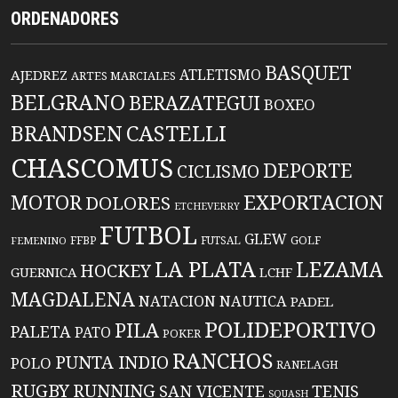
ORDENADORES
BASQUET
ATLETISMO
AJEDREZ
ARTES MARCIALES
BELGRANO
BERAZATEGUI
BOXEO
BRANDSEN
CASTELLI
CHASCOMUS
DEPORTE
CICLISMO
EXPORTACION
MOTOR
DOLORES
ETCHEVERRY
FUTBOL
GLEW
FFBP
FUTSAL
GOLF
FEMENINO
LA PLATA
LEZAMA
HOCKEY
GUERNICA
LCHF
MAGDALENA
NATACION
NAUTICA
PADEL
POLIDEPORTIVO
PILA
PALETA
PATO
POKER
RANCHOS
PUNTA INDIO
POLO
RANELAGH
RUGBY
RUNNING
TENIS
SAN VICENTE
SQUASH