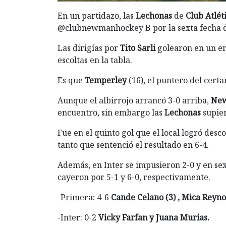
En un partidazo, las
Lechonas
de
Club Atlé
@clubnewmanhockey B por la sexta fecha 
Las dirigías por
Tito Sarli
golearon en un e
escoltas en la tabla.
Es que
Temperley
(16), el puntero del certa
Aunque el albirrojo arrancó 3-0 arriba,
Ne
encuentro, sin embargo las
Lechonas
supie
Fue en el quinto gol que el local logró de
tanto que sentenció el resultado en 6-4.
Además, en Inter se impusieron 2-0 y en sex
cayeron por 5-1 y 6-0, respectivamente.
-Primera: 4-6
Cande Celano (3) , Mica Reyno
-Inter: 0-2
Vicky Farfan y Juana Murias.