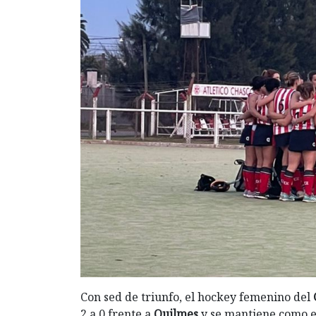
Con sed de triunfo, el hockey femenino del
2 a 0 frente a
Quilmes
y se mantiene como e