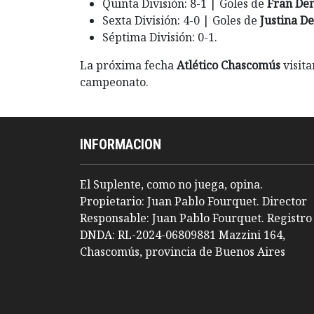
Quinta División: 8-1 | Goles de
Fran Deno
Sexta División: 4-0 | Goles de
Justina De
Séptima División: 0-1.
La próxima fecha
Atlético Chascomús
visita
campeonato.
INFORMACION
El Suplente, como no juega, opina.
Propietario: Juan Pablo Fourquet. Director
Responsable: Juan Pablo Fourquet. Registro
DNDA: RL-2024-06809881 Mazzini 164,
Chascomús, provincia de Buenos Aires