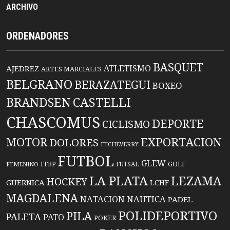
ARCHIVO
ORDENADORES
BASQUET
ATLETISMO
AJEDREZ
ARTES MARCIALES
BELGRANO
BERAZATEGUI
BOXEO
BRANDSEN
CASTELLI
CHASCOMUS
DEPORTE
CICLISMO
EXPORTACION
MOTOR
DOLORES
ETCHEVERRY
FUTBOL
GLEW
FFBP
FUTSAL
GOLF
FEMENINO
LA PLATA
LEZAMA
HOCKEY
GUERNICA
LCHF
MAGDALENA
NATACION
NAUTICA
PADEL
POLIDEPORTIVO
PILA
PALETA
PATO
POKER