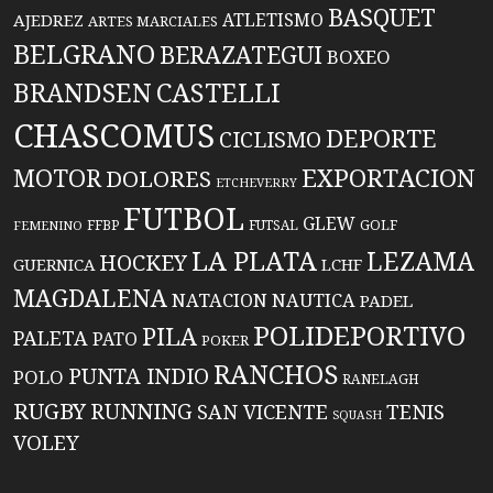
BASQUET
ATLETISMO
AJEDREZ
ARTES MARCIALES
BELGRANO
BERAZATEGUI
BOXEO
BRANDSEN
CASTELLI
CHASCOMUS
DEPORTE
CICLISMO
EXPORTACION
MOTOR
DOLORES
ETCHEVERRY
FUTBOL
GLEW
FFBP
FUTSAL
GOLF
FEMENINO
LA PLATA
LEZAMA
HOCKEY
GUERNICA
LCHF
MAGDALENA
NATACION
NAUTICA
PADEL
POLIDEPORTIVO
PILA
PALETA
PATO
POKER
RANCHOS
PUNTA INDIO
POLO
RANELAGH
RUGBY
RUNNING
TENIS
SAN VICENTE
SQUASH
VOLEY