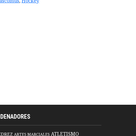
ascomus
,
Hockey
RDENADORES
ATLETISMO
EDREZ
ARTES MARCIALES