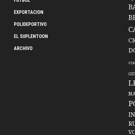
FUTBOL
B
EXPORTACION
B
POLIDEPORTIVO
C
EL SUPLENTOON
C
ARCHIVO
D
FE
GU
L
NA
P
I
R
V