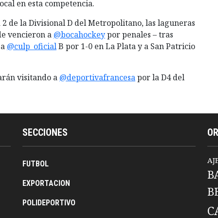
ocal en esta competencia.
2 de la Divisional D del
Metropolitano, las laguneras
de vencieron a
@bocahockey
por penales – tras
 a
@culp_oficial
B por 1-0 en La Plata y a San Patricio
tarán visitando a
@deportivafrancesa
por la D4 del
SECCIONES
O
AJ
FUTBOL
B
EXPORTACION
B
POLIDEPORTIVO
C