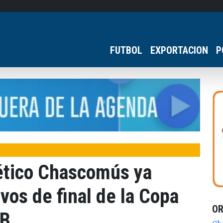
FUTBOL
EXPORTACION
P
ético Chascomús ya
avos de final de la Copa
O
AB