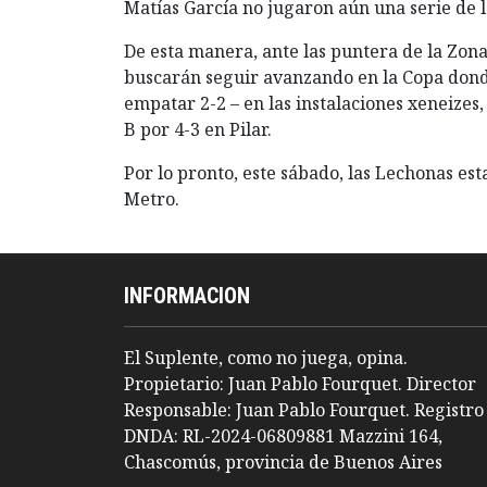
Matías García no jugaron aún una serie de l
De esta manera, ante las puntera de la Zona 
buscarán seguir avanzando en la Copa don
empatar 2-2 – en las instalaciones xeneizes,
B por 4-3 en Pilar.
Por lo pronto, este sábado, las Lechonas es
Metro.
INFORMACION
El Suplente, como no juega, opina.
Propietario: Juan Pablo Fourquet. Director
Responsable: Juan Pablo Fourquet. Registro
DNDA: RL-2024-06809881 Mazzini 164,
Chascomús, provincia de Buenos Aires