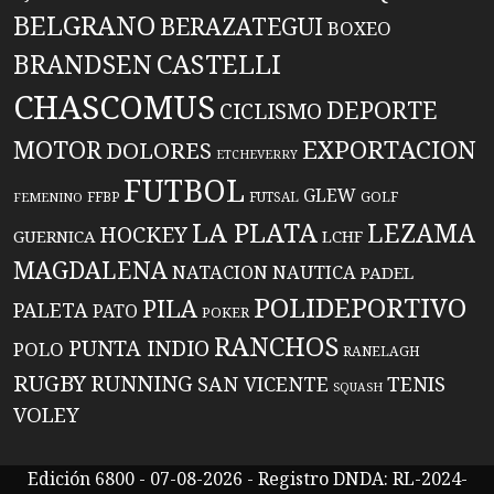
BELGRANO
BERAZATEGUI
BOXEO
BRANDSEN
CASTELLI
CHASCOMUS
DEPORTE
CICLISMO
EXPORTACION
MOTOR
DOLORES
ETCHEVERRY
FUTBOL
GLEW
FFBP
FUTSAL
GOLF
FEMENINO
LA PLATA
LEZAMA
HOCKEY
GUERNICA
LCHF
MAGDALENA
NATACION
NAUTICA
PADEL
POLIDEPORTIVO
PILA
PALETA
PATO
POKER
RANCHOS
PUNTA INDIO
POLO
RANELAGH
RUGBY
RUNNING
TENIS
SAN VICENTE
SQUASH
VOLEY
Edición 6800 - 07-08-2026 - Registro DNDA: RL-2024-