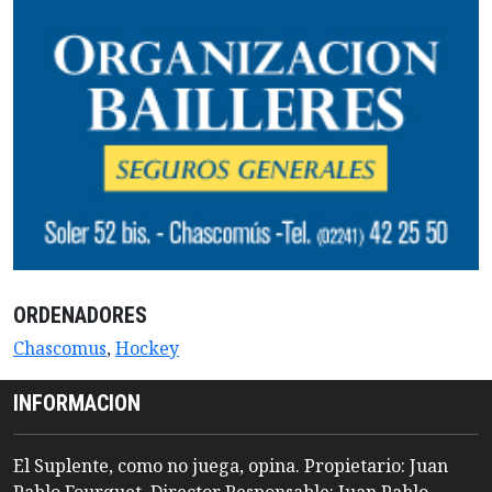
ORDENADORES
Chascomus
,
Hockey
INFORMACION
El Suplente, como no juega, opina. Propietario: Juan
Pablo Fourquet. Director Responsable: Juan Pablo