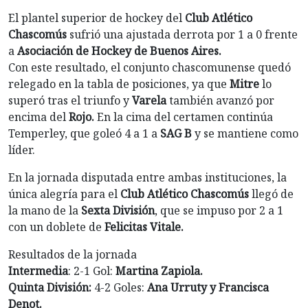
El plantel superior de hockey del
Club Atlético
Chascomús
sufrió una ajustada derrota por 1 a 0 frente
a
Asociación de Hockey de Buenos Aires.
Con este resultado, el conjunto chascomunense quedó
relegado en la tabla de posiciones, ya que
Mitre
lo
superó tras el triunfo y
Varela
también avanzó por
encima del
Rojo.
En la cima del certamen continúa
Temperley, que goleó 4 a 1 a
SAG B
y se mantiene como
líder.
En la jornada disputada entre ambas instituciones, la
única alegría para el
Club Atlético Chascomús
llegó de
la mano de la
Sexta División
, que se impuso por 2 a 1
con un doblete de
Felicitas Vitale.
Resultados de la jornada
Intermedia
: 2-1 Gol:
Martina Zapiola.
Quinta División:
4-2 Goles:
Ana Urruty y Francisca
Denot.