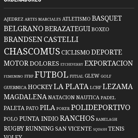
BASQUET
ATLETISMO
AJEDREZ
ARTES MARCIALES
BELGRANO
BERAZATEGUI
BOXEO
BRANDSEN
CASTELLI
CHASCOMUS
DEPORTE
CICLISMO
EXPORTACION
MOTOR
DOLORES
ETCHEVERRY
FUTBOL
GLEW
FFBP
FUTSAL
GOLF
FEMENINO
LA PLATA
LEZAMA
HOCKEY
GUERNICA
LCHF
MAGDALENA
NATACION
NAUTICA
PADEL
POLIDEPORTIVO
PILA
PALETA
PATO
POKER
RANCHOS
PUNTA INDIO
POLO
RANELAGH
RUGBY
RUNNING
TENIS
SAN VICENTE
SQUASH
VOLEY