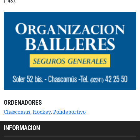
(-43).
ORDENADORES
Chascomus
,
Hockey
,
Polideportivo
INFORMACION