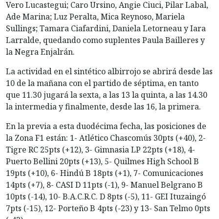
Vero Lucastegui; Caro Ursino, Angie Ciuci, Pilar Labal,
Ade Marina; Luz Peralta, Mica Reynoso, Mariela
Sullings; Tamara Ciafardini, Daniela Letorneau y Iara
Larralde, quedando como suplentes Paula Bailleres y
la Negra Enjalrán.
La actividad en el sintético albirrojo se abrirá desde las
10 de la mañana con el partido de séptima, en tanto
que 11.30 jugará la sexta, a las 13 la quinta, a las 14.30
la intermedia y finalmente, desde las 16, la primera.
En la previa a esta duodécima fecha, las posiciones de
la Zona F1 están: 1- Atlético Chascomús 30pts (+40), 2-
Tigre RC 25pts (+12), 3- Gimnasia LP 22pts (+18), 4-
Puerto Bellini 20pts (+13), 5- Quilmes High School B
19pts (+10), 6- Hindú B 18pts (+1), 7- Comunicaciones
14pts (+7), 8- CASI D 11pts (-1), 9- Manuel Belgrano B
10pts (-14), 10- B.A.C.R.C. D 8pts (-5), 11- GEI Ituzaingó
7pts (-15), 12- Porteño B 4pts (-23) y 13- San Telmo 0pts