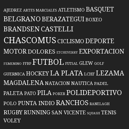
BASQUET
ATLETISMO
AJEDREZ
ARTES MARCIALES
BELGRANO
BERAZATEGUI
BOXEO
BRANDSEN
CASTELLI
CHASCOMUS
DEPORTE
CICLISMO
EXPORTACION
MOTOR
DOLORES
ETCHEVERRY
FUTBOL
GLEW
FFBP
FUTSAL
GOLF
FEMENINO
LA PLATA
LEZAMA
HOCKEY
GUERNICA
LCHF
MAGDALENA
NATACION
NAUTICA
PADEL
POLIDEPORTIVO
PILA
PALETA
PATO
POKER
RANCHOS
PUNTA INDIO
POLO
RANELAGH
RUGBY
RUNNING
TENIS
SAN VICENTE
SQUASH
VOLEY