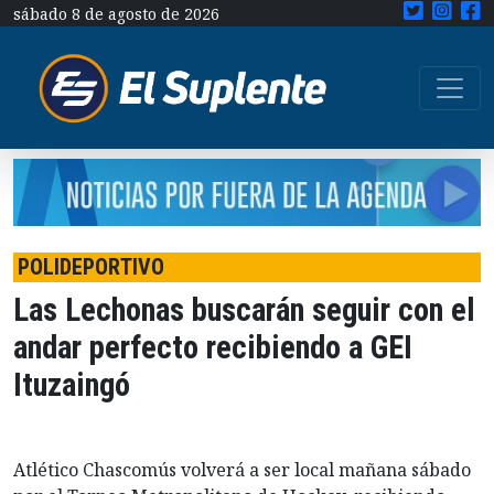
sábado 8 de agosto de 2026
POLIDEPORTIVO
Las Lechonas buscarán seguir con el
andar perfecto recibiendo a GEI
Ituzaingó
Atlético Chascomús volverá a ser local mañana sábado