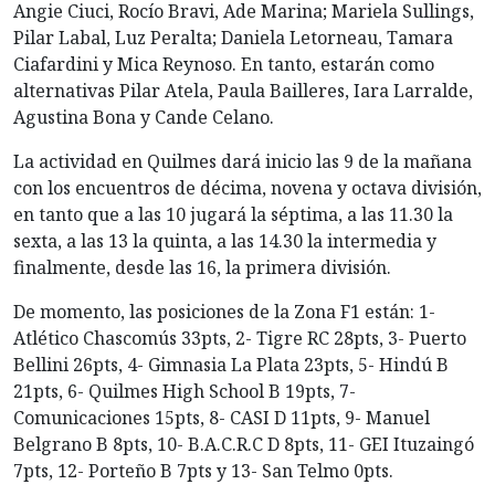
Angie Ciuci, Rocío Bravi, Ade Marina; Mariela Sullings,
Pilar Labal, Luz Peralta; Daniela Letorneau, Tamara
Ciafardini y Mica Reynoso. En tanto, estarán como
alternativas Pilar Atela, Paula Bailleres, Iara Larralde,
Agustina Bona y Cande Celano.
La actividad en Quilmes dará inicio las 9 de la mañana
con los encuentros de décima, novena y octava división,
en tanto que a las 10 jugará la séptima, a las 11.30 la
sexta, a las 13 la quinta, a las 14.30 la intermedia y
finalmente, desde las 16, la primera división.
De momento, las posiciones de la Zona F1 están: 1-
Atlético Chascomús 33pts, 2- Tigre RC 28pts, 3- Puerto
Bellini 26pts, 4- Gimnasia La Plata 23pts, 5- Hindú B
21pts, 6- Quilmes High School B 19pts, 7-
Comunicaciones 15pts, 8- CASI D 11pts, 9- Manuel
Belgrano B 8pts, 10- B.A.C.R.C D 8pts, 11- GEI Ituzaingó
7pts, 12- Porteño B 7pts y 13- San Telmo 0pts.