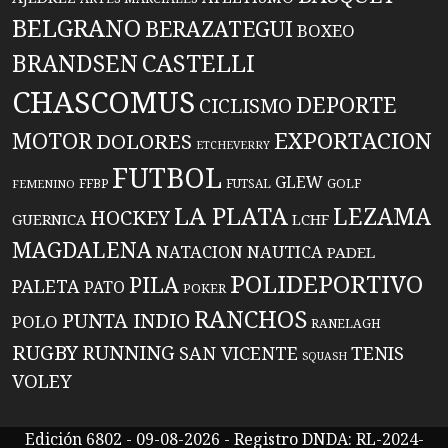
BELGRANO
BERAZATEGUI
BOXEO
BRANDSEN
CASTELLI
CHASCOMUS
DEPORTE
CICLISMO
EXPORTACION
MOTOR
DOLORES
ETCHEVERRY
FUTBOL
GLEW
FFBP
FUTSAL
GOLF
FEMENINO
LA PLATA
LEZAMA
HOCKEY
GUERNICA
LCHF
MAGDALENA
NATACION
NAUTICA
PADEL
POLIDEPORTIVO
PILA
PALETA
PATO
POKER
RANCHOS
PUNTA INDIO
POLO
RANELAGH
RUGBY
RUNNING
TENIS
SAN VICENTE
SQUASH
VOLEY
Edición 6802 - 09-08-2026 - Registro DNDA: RL-2024-