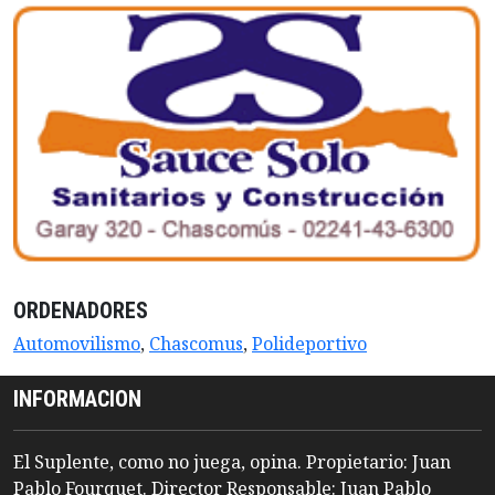
ORDENADORES
Automovilismo
,
Chascomus
,
Polideportivo
INFORMACION
El Suplente, como no juega, opina. Propietario: Juan
Pablo Fourquet. Director Responsable: Juan Pablo