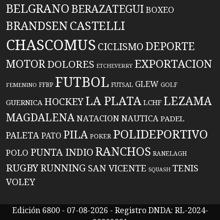
BELGRANO
BERAZATEGUI
BOXEO
BRANDSEN
CASTELLI
CHASCOMUS
DEPORTE
CICLISMO
EXPORTACION
MOTOR
DOLORES
ETCHEVERRY
FUTBOL
GLEW
FFBP
FUTSAL
GOLF
FEMENINO
LA PLATA
LEZAMA
HOCKEY
GUERNICA
LCHF
MAGDALENA
NATACION
NAUTICA
PADEL
POLIDEPORTIVO
PILA
PALETA
PATO
POKER
RANCHOS
PUNTA INDIO
POLO
RANELAGH
RUGBY
RUNNING
TENIS
SAN VICENTE
SQUASH
VOLEY
Edición 6800 - 07-08-2026 - Registro DNDA: RL-2024-