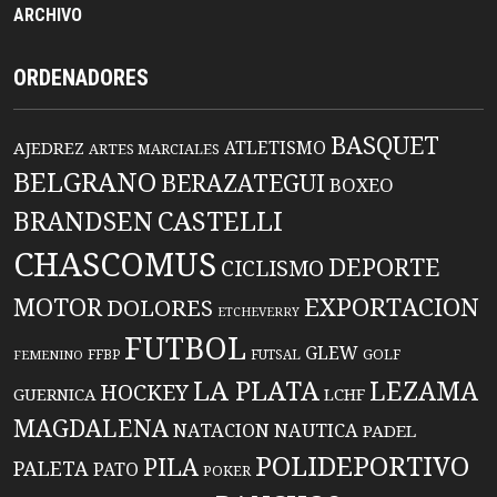
ARCHIVO
ORDENADORES
BASQUET
ATLETISMO
AJEDREZ
ARTES MARCIALES
BELGRANO
BERAZATEGUI
BOXEO
BRANDSEN
CASTELLI
CHASCOMUS
DEPORTE
CICLISMO
EXPORTACION
MOTOR
DOLORES
ETCHEVERRY
FUTBOL
GLEW
FFBP
FUTSAL
GOLF
FEMENINO
LA PLATA
LEZAMA
HOCKEY
GUERNICA
LCHF
MAGDALENA
NATACION
NAUTICA
PADEL
POLIDEPORTIVO
PILA
PALETA
PATO
POKER