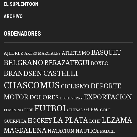
EL SUPLENTOON
ARCHIVO
ORDENADORES
BASQUET
ATLETISMO
AJEDREZ
ARTES MARCIALES
BELGRANO
BERAZATEGUI
BOXEO
BRANDSEN
CASTELLI
CHASCOMUS
DEPORTE
CICLISMO
EXPORTACION
MOTOR
DOLORES
ETCHEVERRY
FUTBOL
GLEW
FFBP
FUTSAL
GOLF
FEMENINO
LA PLATA
LEZAMA
HOCKEY
GUERNICA
LCHF
MAGDALENA
NATACION
NAUTICA
PADEL