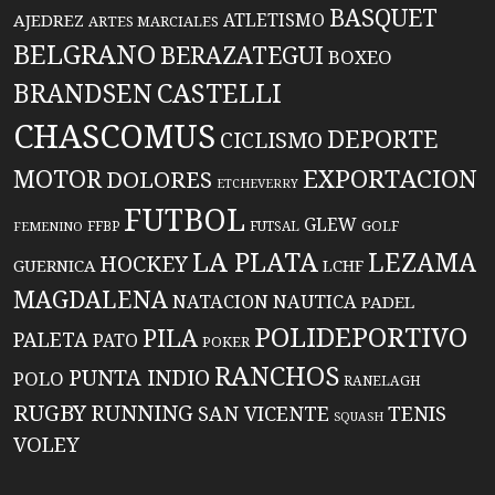
BASQUET
ATLETISMO
AJEDREZ
ARTES MARCIALES
BELGRANO
BERAZATEGUI
BOXEO
BRANDSEN
CASTELLI
CHASCOMUS
DEPORTE
CICLISMO
EXPORTACION
MOTOR
DOLORES
ETCHEVERRY
FUTBOL
GLEW
FFBP
FUTSAL
GOLF
FEMENINO
LA PLATA
LEZAMA
HOCKEY
GUERNICA
LCHF
MAGDALENA
NATACION
NAUTICA
PADEL
POLIDEPORTIVO
PILA
PALETA
PATO
POKER
RANCHOS
PUNTA INDIO
POLO
RANELAGH
RUGBY
RUNNING
TENIS
SAN VICENTE
SQUASH
VOLEY