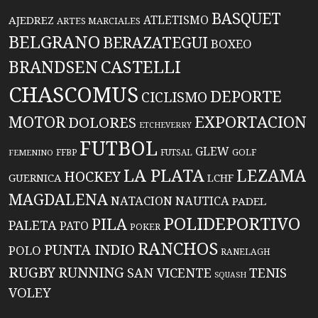
BASQUET
ATLETISMO
AJEDREZ
ARTES MARCIALES
BELGRANO
BERAZATEGUI
BOXEO
BRANDSEN
CASTELLI
CHASCOMUS
DEPORTE
CICLISMO
EXPORTACION
MOTOR
DOLORES
ETCHEVERRY
FUTBOL
GLEW
FFBP
FUTSAL
GOLF
FEMENINO
LA PLATA
LEZAMA
HOCKEY
GUERNICA
LCHF
MAGDALENA
NATACION
NAUTICA
PADEL
POLIDEPORTIVO
PILA
PALETA
PATO
POKER
RANCHOS
PUNTA INDIO
POLO
RANELAGH
RUGBY
RUNNING
TENIS
SAN VICENTE
SQUASH
VOLEY