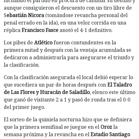
luchando el partido en procura de cambiar su destino y
aunque consiguieron el descuento con un tiro libre de
S
ebastián Nicora
(tomándose revancha personal del
penal errado en la ida), en una veloz corrida en una
réplica
Francisco Fasce
anotó el 4-1 definitivo.
Los pibes de
Atlético
fueron contundentes en la
primera mitad y después con la ventaja acumulada se
dedicaron a administrarla para asegurarse el triunfo y
la clasificación.
Con la clasificación asegurada el local debió esperar lo
que sucediera un par de horas después con
El Taladro
de Las Flores y Huracán de Saladillo
, elenco este último
que ganó de visitante 2 a 1 y pasó de ronda tras el 0-0
del primer juego.
El sorteo de la quiniela nocturna hizo que se definiera
que la primera semifinal se juegue en el
Oroz
la
semana próxima y la revancha en el
Estadio Santiago