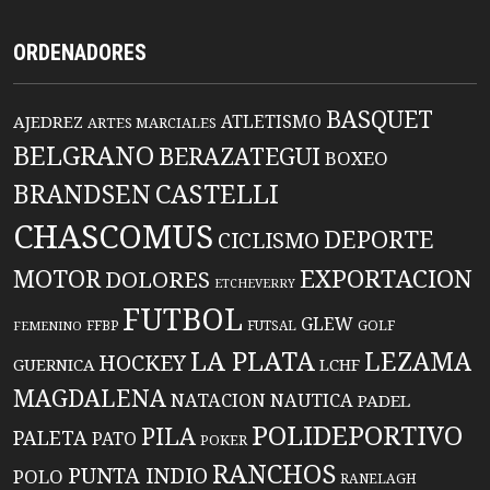
ORDENADORES
BASQUET
ATLETISMO
AJEDREZ
ARTES MARCIALES
BELGRANO
BERAZATEGUI
BOXEO
BRANDSEN
CASTELLI
CHASCOMUS
DEPORTE
CICLISMO
EXPORTACION
MOTOR
DOLORES
ETCHEVERRY
FUTBOL
GLEW
FFBP
FUTSAL
GOLF
FEMENINO
LA PLATA
LEZAMA
HOCKEY
GUERNICA
LCHF
MAGDALENA
NATACION
NAUTICA
PADEL
POLIDEPORTIVO
PILA
PALETA
PATO
POKER
RANCHOS
PUNTA INDIO
POLO
RANELAGH