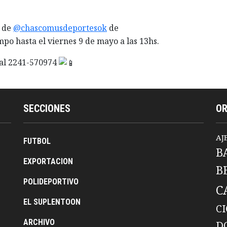
l de
@chascomusdeportesok
de
mpo hasta el viernes 9 de mayo a las 13hs.
 al 2241-570974
SECCIONES
O
AJ
FUTBOL
B
EXPORTACION
B
POLIDEPORTIVO
C
EL SUPLENTOON
C
ARCHIVO
D