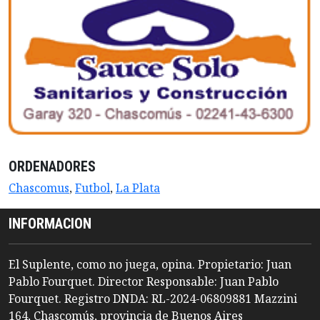
ORDENADORES
Chascomus
,
Futbol
,
La Plata
INFORMACION
El Suplente, como no juega, opina. Propietario: Juan
Pablo Fourquet. Director Responsable: Juan Pablo
Fourquet. Registro DNDA: RL-2024-06809881 Mazzini
164, Chascomús, provincia de Buenos Aires