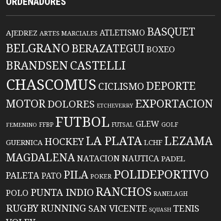
ORDENADORES
BASQUET
ATLETISMO
AJEDREZ
ARTES MARCIALES
BELGRANO
BERAZATEGUI
BOXEO
BRANDSEN
CASTELLI
CHASCOMUS
DEPORTE
CICLISMO
EXPORTACION
MOTOR
DOLORES
ETCHEVERRY
FUTBOL
GLEW
FFBP
FUTSAL
GOLF
FEMENINO
LA PLATA
LEZAMA
HOCKEY
GUERNICA
LCHF
MAGDALENA
NATACION
NAUTICA
PADEL
POLIDEPORTIVO
PILA
PALETA
PATO
POKER
RANCHOS
PUNTA INDIO
POLO
RANELAGH
RUGBY
RUNNING
TENIS
SAN VICENTE
SQUASH