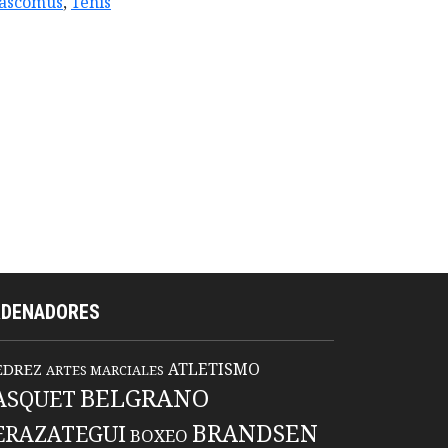
ascomus
,
Tenis
RDENADORES
ATLETISMO
EDREZ
ARTES MARCIALES
BELGRANO
ASQUET
BRANDSEN
ERAZATEGUI
BOXEO