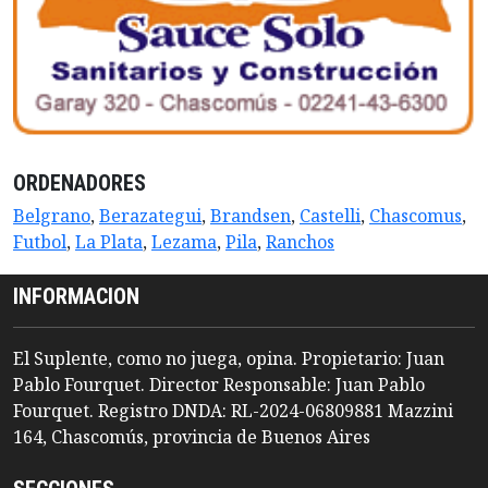
ORDENADORES
Belgrano
,
Berazategui
,
Brandsen
,
Castelli
,
Chascomus
,
Futbol
,
La Plata
,
Lezama
,
Pila
,
Ranchos
INFORMACION
El Suplente, como no juega, opina. Propietario: Juan
Pablo Fourquet. Director Responsable: Juan Pablo
Fourquet. Registro DNDA: RL-2024-06809881 Mazzini
164, Chascomús, provincia de Buenos Aires