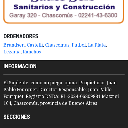
ORDENADORES
Brandsen
,
Castelli
,
Chascomus
,
Futbol
,
La Plata
,
Lezama
,
Ranchos
INFORMACION
El Suplente, como no juega, opina. Propietario: Juan
Pablo Fourquet. Director Responsable: Juan Pablo
Fourquet. Registro DNDA: RL-2024-06809881 Mazzini
164, Chascomús, provincia de Buenos Aires
SECCIONES