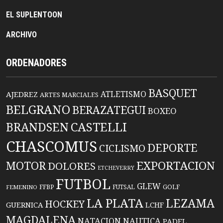
EL SUPLENTOON
ARCHIVO
ORDENADORES
BASQUET
ATLETISMO
AJEDREZ
ARTES MARCIALES
BELGRANO
BERAZATEGUI
BOXEO
BRANDSEN
CASTELLI
CHASCOMUS
DEPORTE
CICLISMO
EXPORTACION
MOTOR
DOLORES
ETCHEVERRY
FUTBOL
GLEW
FFBP
FUTSAL
GOLF
FEMENINO
LA PLATA
LEZAMA
HOCKEY
GUERNICA
LCHF
MAGDALENA
NATACION
NAUTICA
PADEL