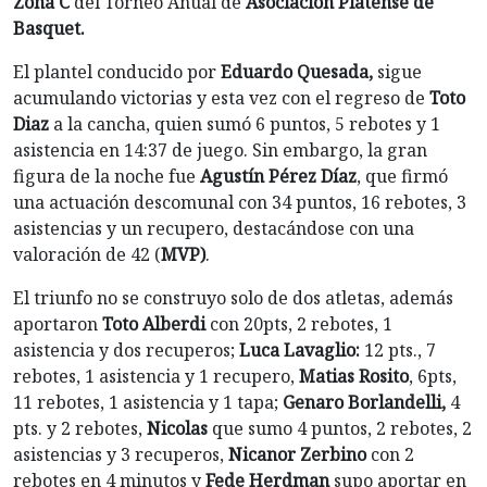
Zona C
del Torneo Anual de
Asociación Platense de
Basquet.
El plantel conducido por
Eduardo Quesada,
sigue
acumulando victorias y esta vez con el regreso de
Toto
Diaz
a la cancha, quien sumó 6 puntos, 5 rebotes y 1
asistencia en 14:37 de juego. Sin embargo, la gran
figura de la noche fue
Agustín Pérez Díaz
, que firmó
una actuación descomunal con 34 puntos, 16 rebotes, 3
asistencias y un recupero, destacándose con una
valoración de 42 (
MVP)
.
El triunfo no se construyo solo de dos atletas, además
aportaron
Toto Alberdi
con 20pts, 2 rebotes, 1
asistencia y dos recuperos;
Luca Lavaglio:
12 pts., 7
rebotes, 1 asistencia y 1 recupero,
Matias Rosito
, 6pts,
11 rebotes, 1 asistencia y 1 tapa;
Genaro Borlandelli,
4
pts. y 2 rebotes,
Nicolas
que sumo 4 puntos, 2 rebotes, 2
asistencias y 3 recuperos,
Nicanor Zerbino
con 2
rebotes en 4 minutos y
Fede Herdman
supo aportar en