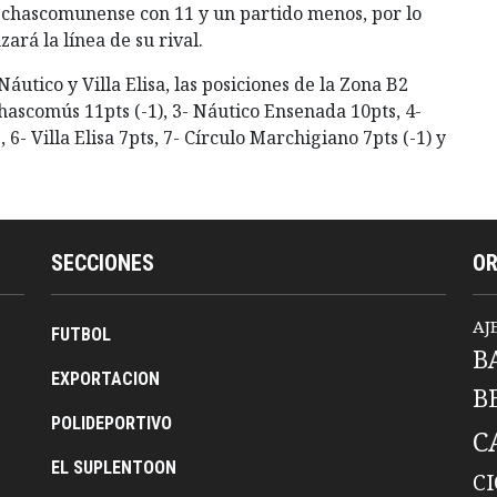
 chascomunense con 11 y un partido menos, por lo
rá la línea de su rival.
tico y Villa Elisa, las posiciones de la Zona B2
Chascomús 11pts (-1), 3- Náutico Ensenada 10pts, 4-
 6- Villa Elisa 7pts, 7- Círculo Marchigiano 7pts (-1) y
SECCIONES
O
AJ
FUTBOL
B
EXPORTACION
B
POLIDEPORTIVO
C
EL SUPLENTOON
C