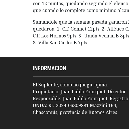
con 12 puntos, quedando segundo el elenco
que cuando lo complete como mínimo alcanza
Sumándole que la semana pasada ganaron Náu
quedaron: 1- C.F. Gonnet 12pts, 2- Atlético 
C.F. Los Hornos 9pts, 5- Unión Vecinal B 8pts,
8- Villa San Carlos B 7pts.
INFORMACION
El Suplente, como no juega, opina.
Propietario: Juan Pablo Fourquet. Director
Responsable: Juan Pablo Fourquet. Registro
DNDA: RL-2024-06809881 Mazzini 164,
Chascomús, provincia de Buenos Aires