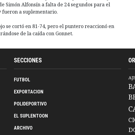
 de Simón Alfonsín a falta de 24 segundos para el
 y fueron a suplementario.
ojo se cortó en 81-74, pero el puntero reaccionó en
rándose de la caída con Gonnet.
SECCIONES
O
AJ
FUTBOL
B
EXPORTACION
B
POLIDEPORTIVO
C
EL SUPLENTOON
C
ARCHIVO
D