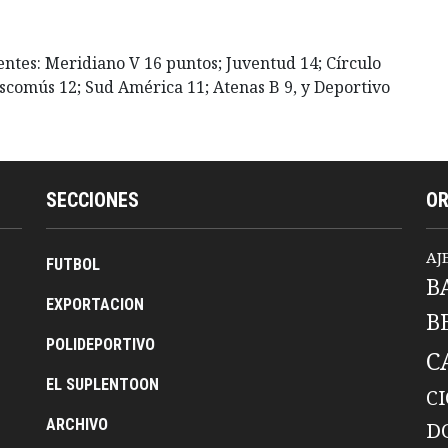
ientes: Meridiano V 16 puntos; Juventud 14; Círculo
ascomús 12; Sud América 11; Atenas B 9, y Deportivo
SECCIONES
O
AJ
FUTBOL
B
EXPORTACION
B
POLIDEPORTIVO
C
EL SUPLENTOON
C
ARCHIVO
D