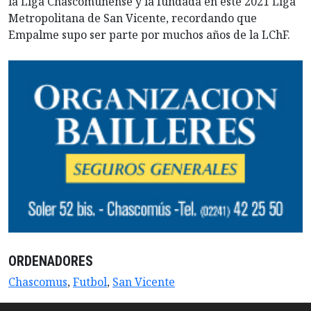
la Liga Chascomunense y la fundada en este 2021 Liga
Metropolitana de San Vicente, recordando que
Empalme supo ser parte por muchos años de la LChF.
ORDENADORES
Chascomus
,
Futbol
,
San Vicente