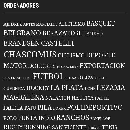
ORDENADORES
BASQUET
ATLETISMO
AJEDREZ
ARTES MARCIALES
BELGRANO
BERAZATEGUI
BOXEO
BRANDSEN
CASTELLI
CHASCOMUS
DEPORTE
CICLISMO
EXPORTACION
MOTOR
DOLORES
ETCHEVERRY
FUTBOL
GLEW
FFBP
FUTSAL
GOLF
FEMENINO
LA PLATA
LEZAMA
HOCKEY
GUERNICA
LCHF
MAGDALENA
NATACION
NAUTICA
PADEL
POLIDEPORTIVO
PILA
PALETA
PATO
POKER
RANCHOS
PUNTA INDIO
POLO
RANELAGH
RUGBY
RUNNING
TENIS
SAN VICENTE
SQUASH