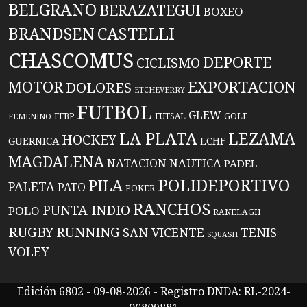
BELGRANO
BERAZATEGUI
BOXEO
BRANDSEN
CASTELLI
CHASCOMUS
DEPORTE
CICLISMO
EXPORTACION
MOTOR
DOLORES
ETCHEVERRY
FUTBOL
GLEW
FFBP
FUTSAL
GOLF
FEMENINO
LA PLATA
LEZAMA
HOCKEY
GUERNICA
LCHF
MAGDALENA
NATACION
NAUTICA
PADEL
POLIDEPORTIVO
PILA
PALETA
PATO
POKER
RANCHOS
PUNTA INDIO
POLO
RANELAGH
RUGBY
RUNNING
TENIS
SAN VICENTE
SQUASH
VOLEY
Edición 6802 - 09-08-2026 - Registro DNDA: RL-2024-