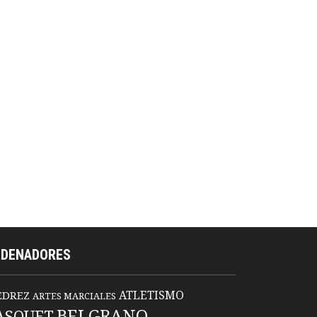
RDENADORES
ATLETISMO
EDREZ
ARTES MARCIALES
BELGRANO
ASQUET