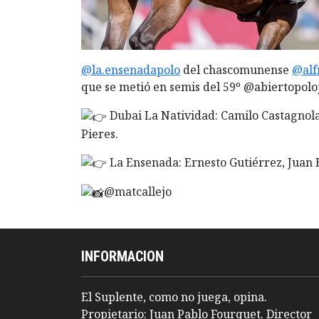
@la.ensenadapolo
del chascomunense
@alf
que se metió en semis del 59º @abiertopol
Dubai La Natividad: Camilo Castagnol
Pieres.
La Ensenada: Ernesto Gutiérrez, Juan B
@matcallejo
INFORMACION
El Suplente, como no juega, opina.
Propietario: Juan Pablo Fourquet. Director