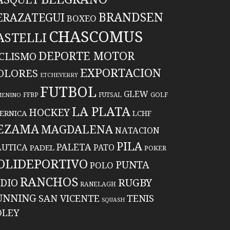
BRANDSEN
ERAZATEGUI
BOXEO
CHASCOMUS
ASTELLI
DEPORTE MOTOR
ICLISMO
EXPORTACION
OLORES
ETCHEVERRY
FUTBOL
GLEW
FFBP
FUTSAL
GOLF
MENINO
LA PLATA
HOCKEY
ERNICA
LCHF
EZAMA
MAGDALENA
NATACION
PILA
PALETA
UTICA
PATO
PADEL
POKER
OLIDEPORTIVO
PUNTA
POLO
RANCHOS
RUGBY
NDIO
RANELAGH
UNNING
TENIS
SAN VICENTE
SQUASH
OLEY