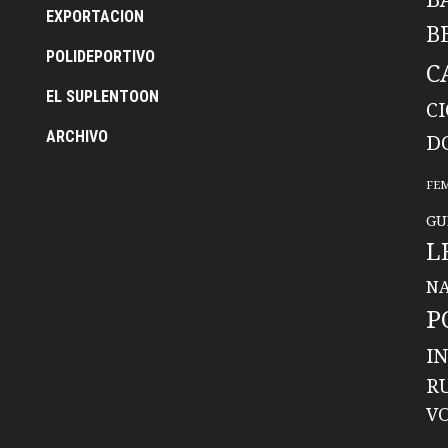
EXPORTACION
B
POLIDEPORTIVO
C
EL SUPLENTOON
C
ARCHIVO
D
FE
GU
L
NA
P
I
R
V