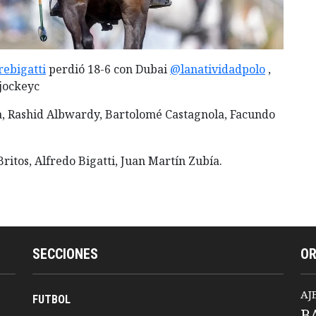
rebigatti
perdió 18-6 con Dubai
@lanatividadpolo
,
ojockeyc
a, Rashid Albwardy, Bartolomé Castagnola, Facundo
ritos, Alfredo Bigatti, Juan Martín Zubía.
SECCIONES
O
AJ
FUTBOL
B