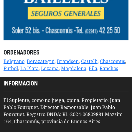
ORDENADORES
Belgrano
,
Berazategui
,
Brandsen
,
Castelli
,
Chascomus
,
Futbol
,
La Plata
,
Lezama
,
Magdalena
,
Pila
,
Ranchos
INFORMACION
El Suplente, como no juega, opina. Propietario: Juan
Pablo Fourquet. Director Responsable: Juan Pablo
Fourquet. Registro DNDA: RL-2024-06809881 Mazzini
164, Chascomús, provincia de Buenos Aires