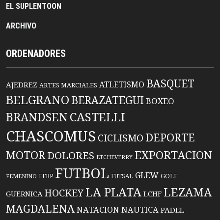
EL SUPLENTOON
ARCHIVO
ORDENADORES
BASQUET
ATLETISMO
AJEDREZ
ARTES MARCIALES
BELGRANO
BERAZATEGUI
BOXEO
BRANDSEN
CASTELLI
CHASCOMUS
DEPORTE
CICLISMO
EXPORTACION
MOTOR
DOLORES
ETCHEVERRY
FUTBOL
GLEW
FFBP
FUTSAL
GOLF
FEMENINO
LA PLATA
LEZAMA
HOCKEY
GUERNICA
LCHF
MAGDALENA
NATACION
NAUTICA
PADEL