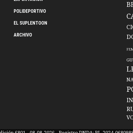
B
POLIDEPORTIVO
C
EL SUPLENTOON
C
ARCHIVO
D
FE
GU
L
NA
P
I
R
V
dición 6801 - 08-08-2026 - Registro DNDA: RL-2024-068098