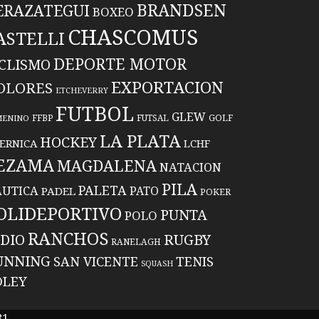
BRANDSEN
ERAZATEGUI
BOXEO
CHASCOMUS
ASTELLI
DEPORTE MOTOR
ICLISMO
EXPORTACION
OLORES
ETCHEVERRY
FUTBOL
GLEW
FFBP
FUTSAL
GOLF
MENINO
LA PLATA
HOCKEY
ERNICA
LCHF
EZAMA
MAGDALENA
NATACION
PILA
PALETA
UTICA
PATO
PADEL
POKER
OLIDEPORTIVO
PUNTA
POLO
RANCHOS
RUGBY
NDIO
RANELAGH
UNNING
TENIS
SAN VICENTE
SQUASH
OLEY
81