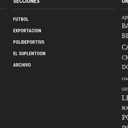
SECCIONES
O
AJ
FUTBOL
B
EXPORTACION
B
POLIDEPORTIVO
C
EL SUPLENTOON
C
ARCHIVO
D
FE
GU
L
NA
P
I