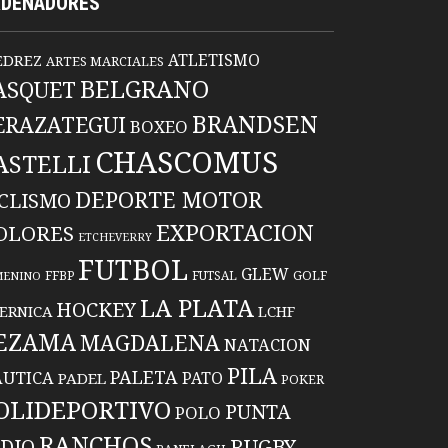
RDENADORES
ATLETISMO
EDREZ
ARTES MARCIALES
BELGRANO
ASQUET
BRANDSEN
ERAZATEGUI
BOXEO
CHASCOMUS
ASTELLI
DEPORTE MOTOR
ICLISMO
EXPORTACION
OLORES
ETCHEVERRY
FUTBOL
GLEW
FFBP
FUTSAL
GOLF
MENINO
LA PLATA
HOCKEY
ERNICA
LCHF
EZAMA
MAGDALENA
NATACION
PILA
PALETA
UTICA
PATO
PADEL
POKER
OLIDEPORTIVO
PUNTA
POLO
RANCHOS
RUGBY
NDIO