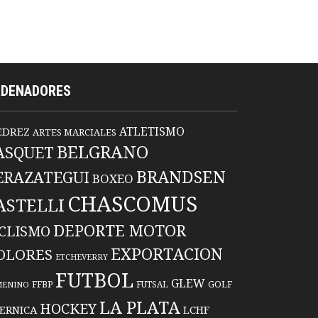
RDENADORES
ATLETISMO
EDREZ
ARTES MARCIALES
BELGRANO
ASQUET
BRANDSEN
ERAZATEGUI
BOXEO
CHASCOMUS
ASTELLI
DEPORTE MOTOR
ICLISMO
EXPORTACION
OLORES
ETCHEVERRY
FUTBOL
GLEW
FFBP
FUTSAL
GOLF
MENINO
LA PLATA
HOCKEY
ERNICA
LCHF