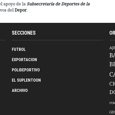
el apoyo de la
Subsecretaría de Deportes de la
ivos del
Depor
.
SECCIONES
O
AJ
FUTBOL
B
EXPORTACION
B
POLIDEPORTIVO
C
EL SUPLENTOON
C
ARCHIVO
D
FE
GU