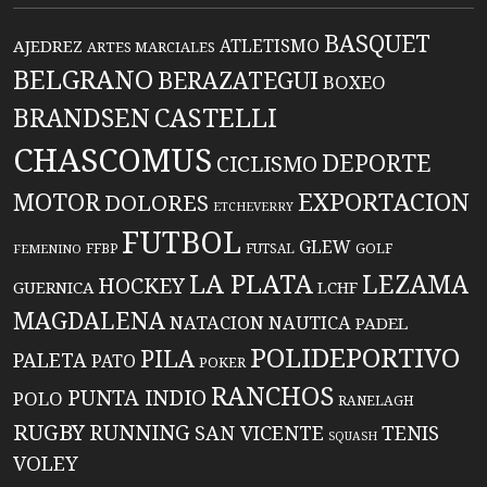
BASQUET
ATLETISMO
AJEDREZ
ARTES MARCIALES
BELGRANO
BERAZATEGUI
BOXEO
BRANDSEN
CASTELLI
CHASCOMUS
DEPORTE
CICLISMO
EXPORTACION
MOTOR
DOLORES
ETCHEVERRY
FUTBOL
GLEW
FFBP
FUTSAL
GOLF
FEMENINO
LA PLATA
LEZAMA
HOCKEY
GUERNICA
LCHF
MAGDALENA
NATACION
NAUTICA
PADEL
POLIDEPORTIVO
PILA
PALETA
PATO
POKER
RANCHOS
PUNTA INDIO
POLO
RANELAGH
RUGBY
RUNNING
TENIS
SAN VICENTE
SQUASH
VOLEY