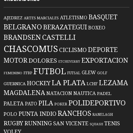
BASQUET
ATLETISMO
AJEDREZ
ARTES MARCIALES
BELGRANO
BERAZATEGUI
BOXEO
BRANDSEN
CASTELLI
CHASCOMUS
DEPORTE
CICLISMO
EXPORTACION
MOTOR
DOLORES
ETCHEVERRY
FUTBOL
GLEW
FFBP
FUTSAL
GOLF
FEMENINO
LA PLATA
LEZAMA
HOCKEY
GUERNICA
LCHF
MAGDALENA
NATACION
NAUTICA
PADEL
POLIDEPORTIVO
PILA
PALETA
PATO
POKER
RANCHOS
PUNTA INDIO
POLO
RANELAGH
RUGBY
RUNNING
TENIS
SAN VICENTE
SQUASH
VOLEY