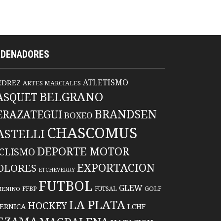
RDENADORES
ATLETISMO
EDREZ
ARTES MARCIALES
BELGRANO
ASQUET
BRANDSEN
ERAZATEGUI
BOXEO
CHASCOMUS
ASTELLI
DEPORTE MOTOR
ICLISMO
EXPORTACION
OLORES
ETCHEVERRY
FUTBOL
GLEW
FFBP
FUTSAL
GOLF
MENINO
LA PLATA
HOCKEY
ERNICA
LCHF