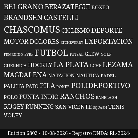
BELGRANO
BERAZATEGUI
BOXEO
BRANDSEN
CASTELLI
CHASCOMUS
DEPORTE
CICLISMO
EXPORTACION
MOTOR
DOLORES
ETCHEVERRY
FUTBOL
GLEW
FFBP
FUTSAL
GOLF
FEMENINO
LA PLATA
LEZAMA
HOCKEY
GUERNICA
LCHF
MAGDALENA
NATACION
NAUTICA
PADEL
POLIDEPORTIVO
PILA
PALETA
PATO
POKER
RANCHOS
PUNTA INDIO
POLO
RANELAGH
RUGBY
RUNNING
TENIS
SAN VICENTE
SQUASH
VOLEY
Edición 6803 - 10-08-2026 - Registro DNDA: RL-2024-