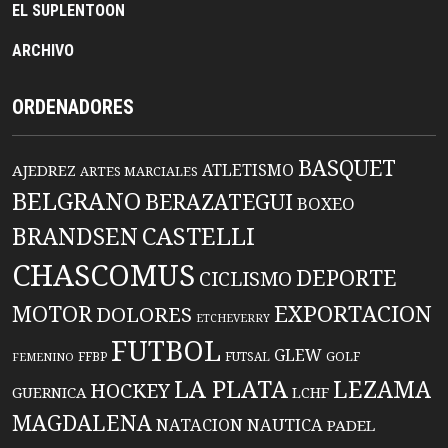
EL SUPLENTOON
ARCHIVO
ORDENADORES
BASQUET
ATLETISMO
AJEDREZ
ARTES MARCIALES
BELGRANO
BERAZATEGUI
BOXEO
BRANDSEN
CASTELLI
CHASCOMUS
DEPORTE
CICLISMO
EXPORTACION
MOTOR
DOLORES
ETCHEVERRY
FUTBOL
GLEW
FFBP
FUTSAL
GOLF
FEMENINO
LA PLATA
LEZAMA
HOCKEY
GUERNICA
LCHF
MAGDALENA
NATACION
NAUTICA
PADEL