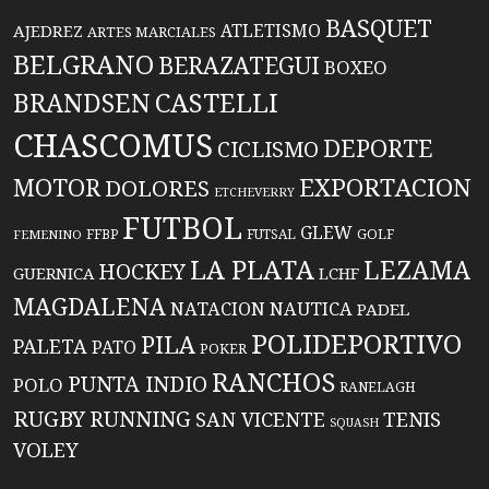
BASQUET
ATLETISMO
AJEDREZ
ARTES MARCIALES
BELGRANO
BERAZATEGUI
BOXEO
BRANDSEN
CASTELLI
CHASCOMUS
DEPORTE
CICLISMO
EXPORTACION
MOTOR
DOLORES
ETCHEVERRY
FUTBOL
GLEW
FFBP
FUTSAL
GOLF
FEMENINO
LA PLATA
LEZAMA
HOCKEY
GUERNICA
LCHF
MAGDALENA
NATACION
NAUTICA
PADEL
POLIDEPORTIVO
PILA
PALETA
PATO
POKER
RANCHOS
PUNTA INDIO
POLO
RANELAGH
RUGBY
RUNNING
TENIS
SAN VICENTE
SQUASH
VOLEY