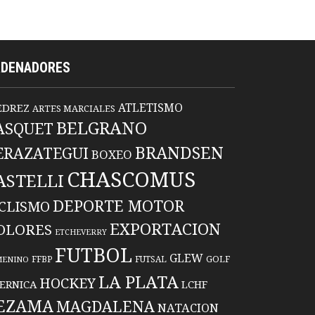
RDENADORES
ATLETISMO
EDREZ
ARTES MARCIALES
BELGRANO
ASQUET
BRANDSEN
ERAZATEGUI
BOXEO
CHASCOMUS
ASTELLI
DEPORTE MOTOR
ICLISMO
EXPORTACION
OLORES
ETCHEVERRY
FUTBOL
GLEW
FFBP
FUTSAL
GOLF
MENINO
LA PLATA
HOCKEY
ERNICA
LCHF
EZAMA
MAGDALENA
NATACION