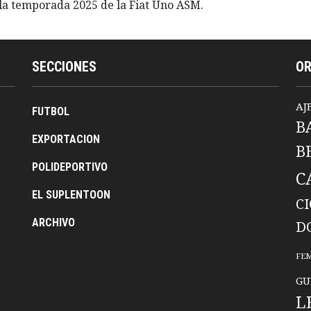
la temporada 2025 de la Fiat Uno ASM.
SECCIONES
O
AJ
FUTBOL
B
EXPORTACION
B
POLIDEPORTIVO
C
EL SUPLENTOON
C
ARCHIVO
D
FE
GU
L