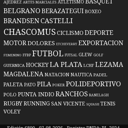
BASQUET
ATLETISMO
AJEDREZ
ARTES MARCIALES
BELGRANO
BERAZATEGUI
BOXEO
BRANDSEN
CASTELLI
CHASCOMUS
DEPORTE
CICLISMO
EXPORTACION
MOTOR
DOLORES
ETCHEVERRY
FUTBOL
GLEW
FFBP
FUTSAL
GOLF
FEMENINO
LA PLATA
LEZAMA
HOCKEY
GUERNICA
LCHF
MAGDALENA
NATACION
NAUTICA
PADEL
POLIDEPORTIVO
PILA
PALETA
PATO
POKER
RANCHOS
PUNTA INDIO
POLO
RANELAGH
RUGBY
RUNNING
TENIS
SAN VICENTE
SQUASH
VOLEY
Edición 6800 - 07-08-2026 - Registro DNDA: RL-2024-