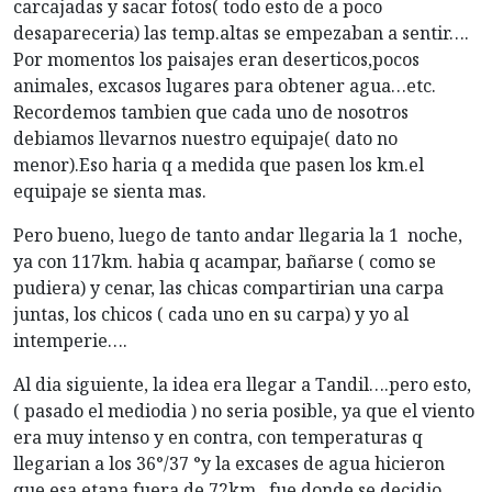
carcajadas y sacar fotos( todo esto de a poco
desapareceria) las temp.altas se empezaban a sentir….
Por momentos los paisajes eran deserticos,pocos
animales, excasos lugares para obtener agua…etc.
Recordemos tambien que cada uno de nosotros
debiamos llevarnos nuestro equipaje( dato no
menor).Eso haria q a medida que pasen los km.el
equipaje se sienta mas.
Pero bueno, luego de tanto andar llegaria la 1 noche,
ya con 117km. habia q acampar, bañarse ( como se
pudiera) y cenar, las chicas compartirian una carpa
juntas, los chicos ( cada uno en su carpa) y yo al
intemperie….
Al dia siguiente, la idea era llegar a Tandil….pero esto,
( pasado el mediodia ) no seria posible, ya que el viento
era muy intenso y en contra, con temperaturas q
llegarian a los 36°/37 °y la excases de agua hicieron
que esa etapa fuera de 72km., fue donde se decidio