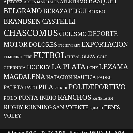
BASQUET
ATLETISMO
AJEDREZ
ARTES MARCIALES
BELGRANO
BERAZATEGUI
BOXEO
BRANDSEN
CASTELLI
CHASCOMUS
DEPORTE
CICLISMO
EXPORTACION
MOTOR
DOLORES
ETCHEVERRY
FUTBOL
GLEW
FFBP
FUTSAL
GOLF
FEMENINO
LA PLATA
LEZAMA
HOCKEY
GUERNICA
LCHF
MAGDALENA
NATACION
NAUTICA
PADEL
POLIDEPORTIVO
PILA
PALETA
PATO
POKER
RANCHOS
PUNTA INDIO
POLO
RANELAGH
RUGBY
RUNNING
TENIS
SAN VICENTE
SQUASH
VOLEY
Edición 6800 - 07-08-2026 - Registro DNDA: RL-2024-